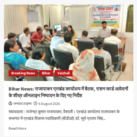
Bihar
News:
राजकीय
मध्य
विद्यालय
बेलकुंडा
में
गुणवत्तापूर्ण
शिक्षा
के
साथ
पर्यावरण
Breaking News
Bihar
Vaishali
संरक्षण
अभियान
को
Bihar News: राजापाकर प्रखंड कार्यालय में बैठक, राशन कार्ड आवेदनों
मिल
के शीघ्र ऑनलाइन निष्पादन के दिए गए निर्देश
रही
नई
जनवाद टाइम्स
6 August 2026
दिशा
संवाददाता : राजेन्द्र कुमार राजापाकर, वैशाली। प्रखंड कार्यालय राजापाकर के
सभागार में प्रखंड विकास पदाधिकारी (बीडीओ) डॉ. सूर्य प्रताप सिंह...
Read
Read More
more