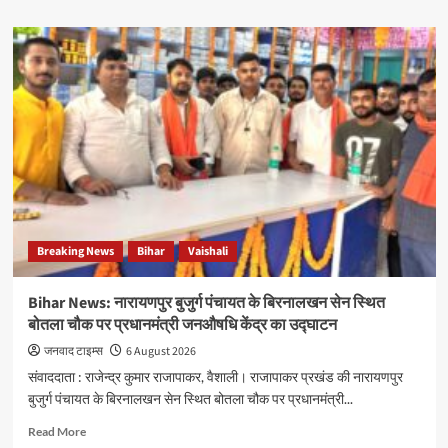
about
Bihar
News:
राजापाकर
प्रखंड
कार्यालय
में
बैठक,
राशन
कार्ड
आवेदनों
के
शीघ्र
Breaking News
Bihar
Vaishali
ऑनलाइन
निष्पादन
के
Bihar News: नारायणपुर बुजुर्ग पंचायत के बिरनालखन सेन स्थित
दिए
बोतला चौक पर प्रधानमंत्री जनऔषधि केंद्र का उद्घाटन
गए
निर्देश
जनवाद टाइम्स
6 August 2026
संवाददाता : राजेन्द्र कुमार राजापाकर, वैशाली। राजापाकर प्रखंड की नारायणपुर
बुजुर्ग पंचायत के बिरनालखन सेन स्थित बोतला चौक पर प्रधानमंत्री...
Read
Read More
more