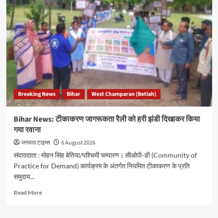
रोहुआ
नाला
उफान
पर,
चकदहवा,
झंडवा
टोला
और
बीन
टोली
Breaking News
Bihar
West Champaran (Betiah)
में
घुसा
बाढ़
Bihar News: टीकाकरण जागरूकता रैली को हरी झंडी दिखाकर किया
का
गया रवाना
पानी
जनवाद टाइम्स
6 August 2026
संवाददाता : मोहन सिंह बेतिया/पश्चिमी चम्पारण। सीओपी-डी (Community of
Practice for Demand) कार्यक्रम के अंतर्गत नियमित टीकाकरण के प्रति
समुदाय...
Read
Read More
more
about