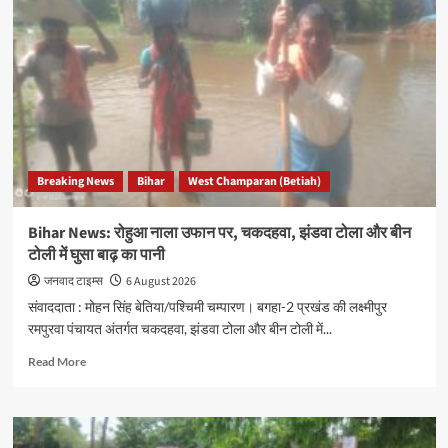
चम्पारण
में
उत्पाद
विभाग
की
बड़ी
कार्रवाई,
8
शराब
Breaking News
Bihar
West Champaran (Betiah)
कारोबारी
गिरफ्तार,
भारी
Bihar News: रोहुआ नाला उफान पर, चकदहवा, झंडवा टोला और बीन
मात्रा
टोली में घुसा बाढ़ का पानी
में
देशी-
जनवाद टाइम्स
6 August 2026
विदेशी
संवाददाता : मोहन सिंह बेतिया/पश्चिमी चम्पारण। बगहा-2 प्रखंड की लक्ष्मीपुर
शराब
रमपुरवा पंचायत अंतर्गत चकदहवा, झंडवा टोला और बीन टोली में...
बरामद
Read
Read More
more
about
Bihar
News: