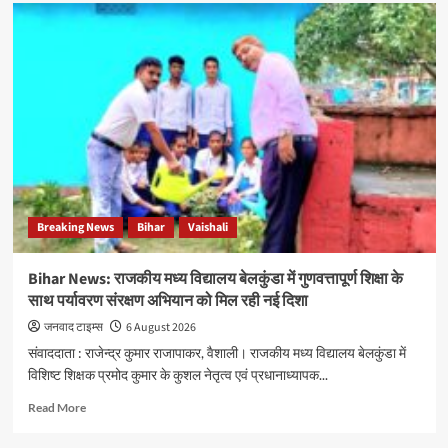
Bihar
News:
टीकाकरण
जागरूकता
रैली
को
हरी
झंडी
दिखाकर
किया
गया
रवाना
Breaking News
Bihar
Vaishali
Bihar News: राजकीय मध्य विद्यालय बेलकुंडा में गुणवत्तापूर्ण शिक्षा के
साथ पर्यावरण संरक्षण अभियान को मिल रही नई दिशा
जनवाद टाइम्स
6 August 2026
संवाददाता : राजेन्द्र कुमार राजापाकर, वैशाली। राजकीय मध्य विद्यालय बेलकुंडा में
विशिष्ट शिक्षक प्रमोद कुमार के कुशल नेतृत्व एवं प्रधानाध्यापक...
Read
Read More
more
about