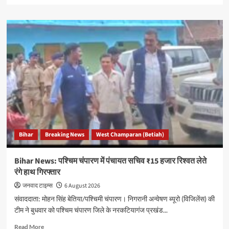
about
Bihar
News:
नारायणपुर
बुजुर्ग
पंचायत
के
बिरनालखन
सेन
स्थित
बोतला
चौक
पर
Bihar
Breaking News
West Champaran (Betiah)
प्रधानमंत्री
जनऔषधि
केंद्र
Bihar News: पश्चिम चंपारण में पंचायत सचिव ₹15 हजार रिश्वत लेते
का
रंगे हाथ गिरफ्तार
उद्घाटन
जनवाद टाइम्स
6 August 2026
संवाददाता: मोहन सिंह बेतिया/पश्चिमी चंपारण। निगरानी अन्वेषण ब्यूरो (विजिलेंस) की
टीम ने बुधवार को पश्चिम चंपारण जिले के नरकटियागंज प्रखंड...
Read
Read More