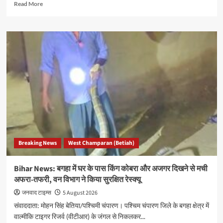
Read
Read More
more
about
Bihar
News:
भारत-
नेपाल
सीमा
पर
तनाव,
सुस्ता
क्षेत्र
में
बांध
निर्माण
Breaking News
West Champaran (Betiah)
को
लेकर
SSB
Bihar News: बगहा में घर के पास किंग कोबरा और अजगर दिखने से मची
टीम
अफरा-तफरी, वन विभाग ने किया सुरक्षित रेस्क्यू
पर
पथराव,
जनवाद टाइम्स
5 August 2026
प्राथमिकी
संवाददाता: मोहन सिंह बेतिया/पश्चिमी चंपारण। पश्चिम चंपारण जिले के बगहा क्षेत्र में
दर्ज
वाल्मीकि टाइगर रिजर्व (वीटीआर) के जंगल से निकलकर...