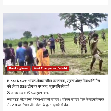
more
about
Bihar
News:
पश्चिम
चंपारण
में
पंचायत
सचिव
₹15
हजार
रिश्वत
लेते
रंगे
Breaking News
West Champaran (Betiah)
हाथ
गिरफ्तार
Bihar News: भारत-नेपाल सीमा पर तनाव, सुस्ता क्षेत्र में बांध निर्माण
को लेकर SSB टीम पर पथराव, प्राथमिकी दर्ज
जनवाद टाइम्स
5 August 2026
संवाददाता: मोहन सिंह बेतिया/पश्चिमी चंपारण। पश्चिम चंपारण जिले के वाल्मीकिनगर
से सटे भारत-नेपाल सीमा क्षेत्र के सुस्ता इलाके में बांध...