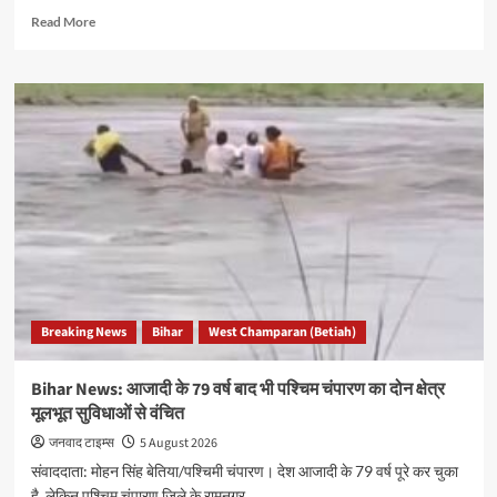
Read
Read More
more
about
Bihar
News:
बगहा
में
घर
के
पास
किंग
कोबरा
और
अजगर
दिखने
Breaking News
Bihar
West Champaran (Betiah)
से
मची
अफरा-
Bihar News: आजादी के 79 वर्ष बाद भी पश्चिम चंपारण का दोन क्षेत्र
तफरी,
मूलभूत सुविधाओं से वंचित
वन
विभाग
जनवाद टाइम्स
5 August 2026
ने
संवाददाता: मोहन सिंह बेतिया/पश्चिमी चंपारण। देश आजादी के 79 वर्ष पूरे कर चुका
किया
है, लेकिन पश्चिम चंपारण जिले के रामनगर...