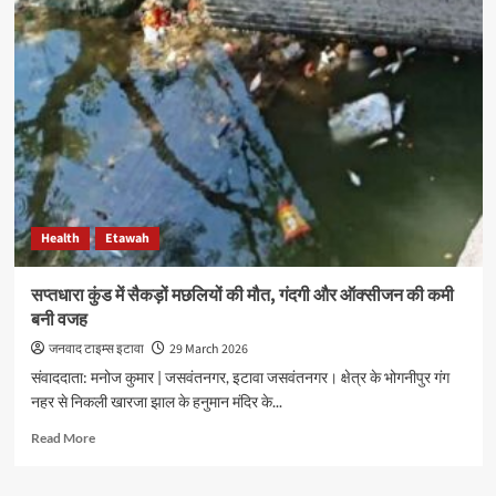
Today
News:
राजापाकर
CHC
में
लापरवाही,
नवजात
के
जांघ
में
टूटी
Health
Etawah
सुई
छोड़
दी,
सप्तधारा कुंड में सैकड़ों मछलियों की मौत, गंदगी और ऑक्सीजन की कमी
हालत
बनी वजह
बिगड़ने
पर
जनवाद टाइम्स इटावा
29 March 2026
रेफर
संवाददाता: मनोज कुमार | जसवंतनगर, इटावा जसवंतनगर। क्षेत्र के भोगनीपुर गंग
नहर से निकली खारजा झाल के हनुमान मंदिर के...
Read
Read More
more
about