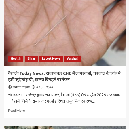
प्रधानमंत्री
जननी
सुरक्षा
योजना
के
तहत
गर्भवती
महिलाओं
के
स्वास्थ्य
Health
Bihar
Latest News
Vaishali
जांच
शिविर
का
वैशाली Today News: राजापाकर CHC में लापरवाही, नवजात के जांघ में
आयोजन
टूटी सुई छोड़ दी, हालत बिगड़ने पर रेफर
जनवाद टाइम्स
6 April 2026
संवाददाता – राजेन्द्र कुमार राजापाकर, वैशाली (बिहार) 06 अप्रैल 2026 राजापाकर
। वैशाली जिले के राजापाकर प्रखंड स्थित सामुदायिक स्वास्थ्य...
Read
Read More
more
about
वैशाली