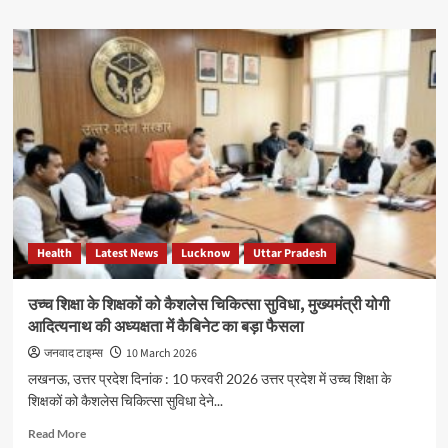
about
स्वास्थ्य
सेवाओं
में
सुधार
के
लिए
विभाग
‘एक्शन
मोड’
में,
दवाओं
की
Health
Latest News
Lucknow
Uttar Pradesh
कमी
और
तकनीकी
उच्च शिक्षा के शिक्षकों को कैशलेस चिकित्सा सुविधा, मुख्यमंत्री योगी
बाधाओं
आदित्यनाथ की अध्यक्षता में कैबिनेट का बड़ा फैसला
को
दूर
जनवाद टाइम्स
10 March 2026
करने
लखनऊ, उत्तर प्रदेश दिनांक : 10 फरवरी 2026 उत्तर प्रदेश में उच्च शिक्षा के
के
शिक्षकों को कैशलेस चिकित्सा सुविधा देने...
सख्त
निर्देश
Read
Read More