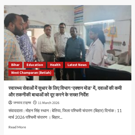
Dayalpur
AIDS
Awareness
Campaign:
छात्रों
को
दी
गई
जागरूकता
Bihar
Education
Health
Latest News
West Champaran (Betiah)
स्वास्थ्य सेवाओं में सुधार के लिए विभाग ‘एक्शन मोड’ में, दवाओं की कमी
और तकनीकी बाधाओं को दूर करने के सख्त निर्देश
जनवाद टाइम्स
11 March 2026
संवाददाता : मोहन सिंह स्थान : बेतिया, जिला पश्चिमी चंपारण (बिहार) दिनांक : 11
मार्च 2026 पश्चिमी चंपारण । बिहार...
Read
Read More
more