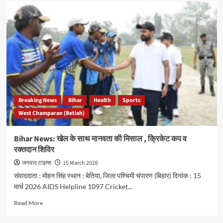
सप्तधारा
कुंड
में
सैकड़ों
मछलियों
की
मौत,
गंदगी
और
ऑक्सीजन
की
Breaking News
Bihar
Health
Sports
कमी
West Champaran (Betiah)
बनी
वजह
Bihar News: खेल के साथ मानवता की मिसाल , क्रिकेट कप व
रक्तदान शिविर
जनवाद टाइम्स
15 March 2026
संवाददाता : मोहन सिंह स्थान : बेतिया, जिला पश्चिमी चंपारण (बिहार) दिनांक : 15
मार्च 2026 AIDS Helpline 1097 Cricket...
Read
Read More
more
about