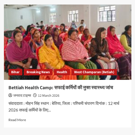
Bihar
News:
खेल
के
साथ
मानवता
की
मिसाल
,
क्रिकेट
कप
व
Bihar
Breaking News
Health
West Champaran (Betiah)
रक्तदान
शिविर
Bettiah Health Camp: सफाई कर्मियों की मुफ्त स्वास्थ्य जांच
जनवाद टाइम्स
12 March 2026
संवाददाता : मोहन सिंह स्थान : बेतिया, जिला : पश्चिमी चंपारण दिनांक : 12 मार्च
2026 सफाई कर्मियों के लिए...
Read
Read More
more
about