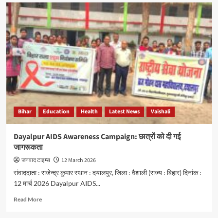
Bettiah
Health
Camp:
सफाई
कर्मियों
की
मुफ्त
स्वास्थ्य
जांच
Bihar
Education
Health
Latest News
Vaishali
Dayalpur AIDS Awareness Campaign: छात्रों को दी गई
जागरूकता
जनवाद टाइम्स
12 March 2026
संवाददाता : राजेन्द्र कुमार स्थान : दयालपुर, जिला : वैशाली (राज्य : बिहार) दिनांक :
12 मार्च 2026 Dayalpur AIDS...
Read
Read More
more
about