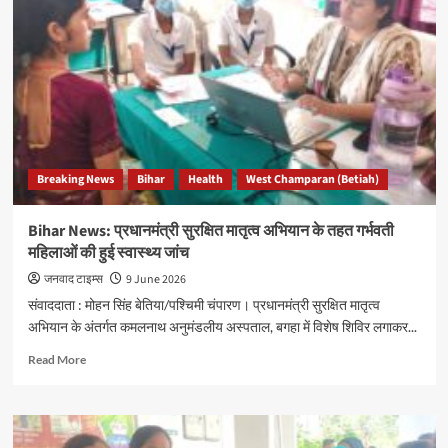
गर्मी
के
मद्देनजर
पश्चिमी
चंपारण
में
102
एम्बुलेंस
सेवा
Breaking News
Bihar
Health
West Champaran (Betiah)
हाई
अलर्ट
पर,
Bihar News: प्रधानमंत्री सुरक्षित मातृत्व अभियान के तहत गर्भवती
मरीजों
महिलाओं की हुई स्वास्थ्य जांच
को
तत्काल
जनवाद टाइम्स
9 June 2026
सहायता
संवाददाता : मोहन सिंह बेतिया/पश्चिमी चंपारण। प्रधानमंत्री सुरक्षित मातृत्व
के
अभियान के अंतर्गत कमलनाथ अनुमंडलीय अस्पताल, बगहा में विशेष शिविर लगाकर...
निर्देश
Read
Read More
more
about
Bihar
News: