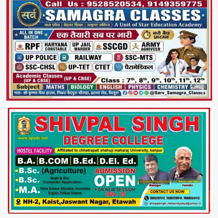
में
साधु-
संत
ऊंट
छोड़कर
चले
गए,
घायल
ऊंट
का
ग्रामीण
करा
रहे
उपचार