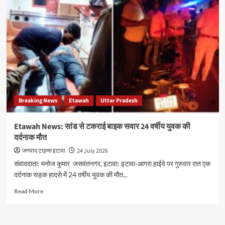
हाईवे
पर
पलटी
स्लीपर
बस,
दर्जनों
यात्री
घायल,
4
की
Breaking News
Etawah
Uttar Pradesh
हालत
गंभीर
Etawah News: सांड से टकराई बाइक सवार 24 वर्षीय युवक की
दर्दनाक मौत
जनवाद टाइम्स इटावा
24 July 2026
संवाददाता: मनोज कुमार जसवंतनगर, इटावा: इटावा-आगरा हाईवे पर गुरुवार रात एक
दर्दनाक सड़क हादसे में 24 वर्षीय युवक की मौत...
Read
Read More
more
about
Etawah