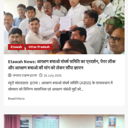
उद्योग
व्यापार
मंडल
में
बड़ा
फेरबदल,
आलोक
गुप्ता
Etawah
Uttar Pradesh
बने
जिला
अध्यक्ष
Etawah News: आरक्षण बचाओ संघर्ष समिति का प्रदर्शन, पेपर लीक
और आरक्षण बचाओ की मांग को लेकर सौंपा ज्ञापन
जनवाद टाइम्स इटावा
26 July 2026
ब्यूरो संवाददाता इटावा। आरक्षण बचाओ संघर्ष समिति (ABSS) के तत्वावधान में
सोमवार को विभिन्न सामाजिक एवं आरक्षण संबंधी मुद्दों को...
Read
Read More
more
about
Etawah
News:
आरक्षण