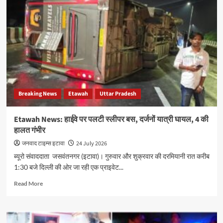
इफ्को
नैनो
उर्वरकों
के
प्रचार-
प्रसार
को
लेकर
जिला
सहकारी
Breaking News
Etawah
Uttar Pradesh
गोष्ठी
आयोजित
Etawah News: हाईवे पर पलटी स्लीपर बस, दर्जनों यात्री घायल, 4 की
हालत गंभीर
जनवाद टाइम्स इटावा
24 July 2026
ब्यूरो संवाददाता जसवंतनगर (इटावा)। गुरुवार और शुक्रवार की दरमियानी रात करीब
1:30 बजे दिल्ली की ओर जा रही एक प्राइवेट...
Read
Read More
more
about
Etawah
News: