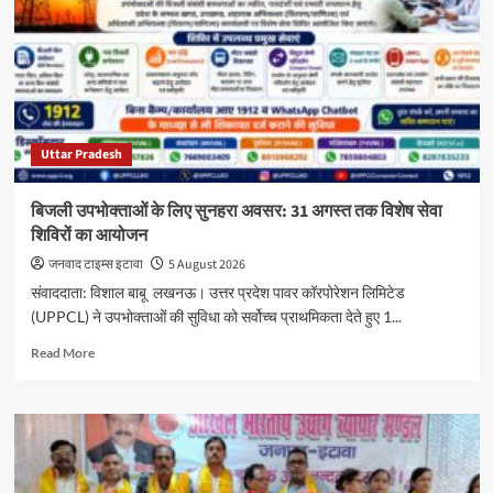
पर
फब्तियां
कसने
वाले
2
युवक
गिरफ्तार
Uttar Pradesh
बिजली उपभोक्ताओं के लिए सुनहरा अवसर: 31 अगस्त तक विशेष सेवा
शिविरों का आयोजन
जनवाद टाइम्स इटावा
5 August 2026
संवाददाता: विशाल बाबू लखनऊ। उत्तर प्रदेश पावर कॉरपोरेशन लिमिटेड
(UPPCL) ने उपभोक्ताओं की सुविधा को सर्वोच्च प्राथमिकता देते हुए 1...
Read
Read More
more
about
बिजली
उपभोक्ताओं
के
लिए