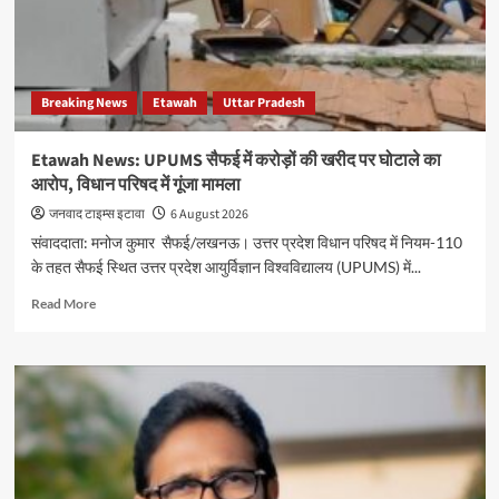
Breaking News
Etawah
Uttar Pradesh
Etawah News: UPUMS सैफई में करोड़ों की खरीद पर घोटाले का
आरोप, विधान परिषद में गूंजा मामला
जनवाद टाइम्स इटावा
6 August 2026
संवाददाता: मनोज कुमार सैफई/लखनऊ। उत्तर प्रदेश विधान परिषद में नियम-110
के तहत सैफई स्थित उत्तर प्रदेश आयुर्विज्ञान विश्वविद्यालय (UPUMS) में...
Read
Read More
more
about
Etawah
News:
UPUMS
सैफई
में
करोड़ों
की