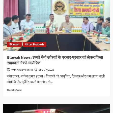
बचाओ
संघर्ष
समिति
का
प्रदर्शन,
पेपर
लीक
और
आरक्षण
Etawah
Uttar Pradesh
बचाओ
की
मांग
Etawah News: इफ्को नैनो उर्वरकों के प्रचार-प्रसार को लेकर जिला
को
सहकारी गोष्ठी आयोजित
लेकर
सौंपा
जनवाद टाइम्स इटावा
25 July 2026
ज्ञापन
संवाददाता: मनोज कुमार इटावा। किसानों को आधुनिक, टिकाऊ और कम लागत वाली
खेती के लिए प्रेरित करने के उद्देश्य से...
Read
Read More
more
about
Etawah
News: