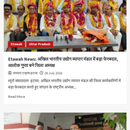
सुनहरा
अवसर:
31
अगस्त
तक
विशेष
सेवा
शिविरों
Etawah
Uttar Pradesh
का
आयोजन
Etawah News: अखिल भारतीय उद्योग व्यापार मंडल में बड़ा फेरबदल,
आलोक गुप्ता बने जिला अध्यक्ष
जनवाद टाइम्स इटावा
28 July 2026
ब्यूरो संवाददाता इटावा: अखिल भारतीय उद्योग व्यापार मंडल की जिला कार्यकारिणी में
बड़ा फेरबदल करते हुए संगठन के राष्ट्रीय अध्यक्ष...
Read
Read More
more
about
Etawah
News:
अखिल
भारतीय