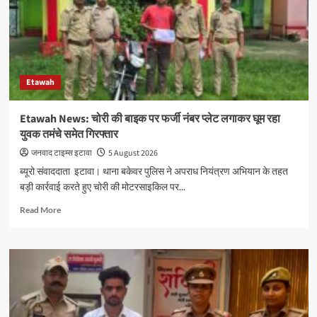
का
निधन,
कैंसर
से
जंग
हारे;
Etawah
फोर्टिस
अस्पताल
में
Etawah News: चोरी की बाइक पर फर्जी नंबर प्लेट लगाकर घूम रहा
ली
युवक तमंचे समेत गिरफ्तार
अंतिम
सांस
जनवाद टाइम्स इटावा
5 August 2026
ब्यूरो संवाददाता इटावा। थाना बकेवर पुलिस ने अपराध नियंत्रण अभियान के तहत
बड़ी कार्रवाई करते हुए चोरी की मोटरसाइकिल पर...
Read
Read More
more
about
Etawah
News:
चोरी
की
बाइक
पर