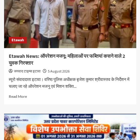
फर्जी
नंबर
प्लेट
लगाकर
घूम
रहा
Etawah
युवक
तमंचे
समेत
Etawah News: ऑपरेशन मजनू: महिलाओं पर फब्तियां कसने वाले 2
गिरफ्तार
युवक गिरफ्तार
जनवाद टाइम्स इटावा
5 August 2026
ब्यूरो संवाददाता इटावा। वरिष्ठ पुलिस अधीक्षक बृजेश कुमार श्रीवास्तव के निर्देशन में
चलाए जा रहे ऑपरेशन मजनू एवं मिशन शक्ति...
Read
Read More
more
about
Etawah
News:
ऑपरेशन
मजनू:
महिलाओं