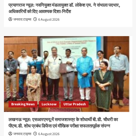
प्रयागराज न्यूज़: नवनियुक्त मंडलायुक्त डॉ. लोकेश एम. ने संभाला पदभार,
अधिकारियों को दिए आवश्यक दिशा-निर्देश
जनवाद टाइम्स
6 August 2026
Breaking News
Lucknow
Uttar Pradesh
लखनऊ न्यूज़: एसआरएमयू में समाजशास्त्र के शोधार्थी बी.डी. चौधरी का
पीएच.डी. शोध प्रबंध डिफेंस एवं मौखिक परीक्षा सफलतापूर्वक संपन्न
जनवाद टाइम्स
6 August 2026