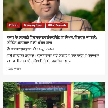
खरीद
पर
घोटाले
का
आरोप,
Politics
Breaking News
Uttar Pradesh
विधान
परिषद
में
बसपा के इकलौते विधायक उमाशंकर सिंह का निधन, कैंसर से जंग हारे;
गूंजा
फोर्टिस अस्पताल में ली अंतिम सांस
मामला
जनवाद टाइम्स इटावा
6 August 2026
ब्यूरो संवाददाता लखनऊ। बहुजन समाज पार्टी (बसपा) के उत्तर प्रदेश विधानसभा में
एकमात्र विधायक और बलिया जिले की रसड़ा विधानसभा...
Read
Read More
more
about
बसपा
के
इकलौते
विधायक
उमाशंकर
सिंह