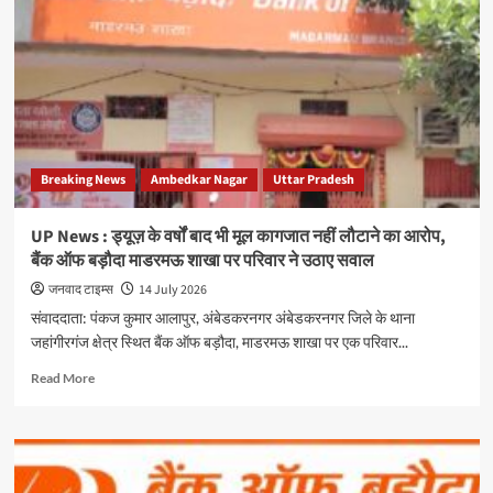
बाबा
स्थल
पर
उगी
झाड़ियां
बनीं
खतरा,
सफाई
Breaking News
Ambedkar Nagar
Uttar Pradesh
कर्मचारी
नदारद
UP News : ड्यूज़ के वर्षों बाद भी मूल कागजात नहीं लौटाने का आरोप,
बैंक ऑफ बड़ौदा माडरमऊ शाखा पर परिवार ने उठाए सवाल
जनवाद टाइम्स
14 July 2026
संवाददाता: पंकज कुमार आलापुर, अंबेडकरनगर अंबेडकरनगर जिले के थाना
जहांगीरगंज क्षेत्र स्थित बैंक ऑफ बड़ौदा, माडरमऊ शाखा पर एक परिवार...
Read
Read More
more
about
UP
News
: