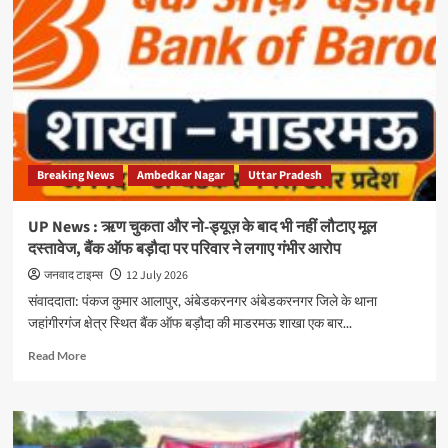
ड्यूज़
के
वर्षों
बाद
भी
मूल
कागजात
नहीं
लौटाने
Breaking News
Ambedkar Nagar
Uttar Pradesh
का
आरोप,
बैंक
UP News : ऋण चुकता और नो-ड्यूज़ के बाद भी नहीं लौटाए मूल
ऑफ
दस्तावेज, बैंक ऑफ बड़ौदा पर परिवार ने लगाए गंभीर आरोप
बड़ौदा
माडरमऊ
जनवाद टाइम्स
12 July 2026
शाखा
संवाददाता: पंकज कुमार आलापुर, अंबेडकरनगर अंबेडकरनगर जिले के थाना
पर
जहांगीरगंज क्षेत्र स्थित बैंक ऑफ बड़ौदा की माडरमऊ शाखा एक बार...
परिवार
ने
Read
Read More
उठाए
more
सवाल
about
UP
News
: