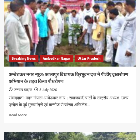
ऋण
चुकता
और
नो-
ड्यूज़
के
बाद
भी
नहीं
Breaking News
Ambedkar Nagar
Uttar Pradesh
लौटाए
मूल
दस्तावेज,
अम्बेडकर नगर न्यूज: आलापुर विधायक त्रिभुवन दत्त ने पीडीए वृक्षारोपण
बैंक
अभियान के तहत किया पौधरोपण
ऑफ
बड़ौदा
जनवाद टाइम्स
5 July 2026
पर
संवाददाता: मदन गोपाल अम्बेडकर नगर। समाजवादी पार्टी के राष्ट्रीय अध्यक्ष, उत्तर
परिवार
प्रदेश के पूर्व मुख्यमंत्री एवं कन्नौज से सांसद अखिलेश...
ने
लगाए
Read
Read More
गंभीर
more
आरोप
about
अम्बेडकर
नगर