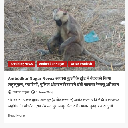
किनारे
सड़
रही
गाय,
चील-
कौवे
नोच
रहे
शव,
जिम्मेदार
बने
Breaking News
Ambedkar Nagar
Uttar Pradesh
तमाशबीन
Ambedkar Nagar News: आवारा कुत्तों के झुंड ने बंदर को किया
लहूलुहान, ग्रामीणों, पुलिस और वन विभाग ने घंटों चलाया रेस्क्यू अभियान
जनवाद टाइम्स
1 June 2026
संवाददाता: पंकज कुमार आलापुर (अम्बेडकरनगर) अम्बेडकरनगर जिले के विकासखंड
जहांगीरगंज अंतर्गत ग्राम पंचायत मुबारकपुर पिकार में सोमवार सुबह आवारा कुत्तों...
Read
Read More
more
about