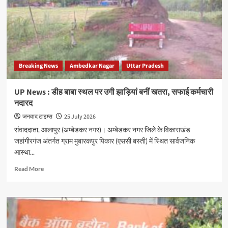
इंटर
कॉलेज,
तेंदुआईकलां
में
पुस्तक
मेला
Breaking News
Ambedkar Nagar
Uttar Pradesh
एवं
करियर
मार्गदर्शन
UP News : डीह बाबा स्थल पर उगी झाड़ियां बनीं खतरा, सफाई कर्मचारी
कार्यक्रम
नदारद
का
भव्य
जनवाद टाइम्स
25 July 2026
आयोजन
संवाददाता, आलापुर (अम्बेडकर नगर)। अम्बेडकर नगर जिले के विकासखंड
जहांगीरगंज अंतर्गत ग्राम मुबारकपुर पिकार (एससी बस्ती) में स्थित सार्वजनिक
आस्था...
Read
Read More
more
about
UP
News
:
डीह