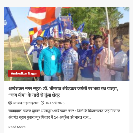
about
Ambedkar
Nagar
News:
ग्रामीण
बैंक
में
ग्राहकों
से
बदसलूकी,
शाखा
प्रबंधक
प्रेम
Ambedkar Nagar
सिंह
के
रवैये
अम्बेडकर नगर न्यूज: डॉ. भीमराव अंबेडकर जयंती पर भव्य रथ यात्रा,
से
“जय भीम” के नारों से गूंजा क्षेत्र
फूटा
गुस्सा।
जनवाद टाइम्स इटावा
16 April 2026
संवाददाता पंकज कुमार आलापुर/अम्बेडकर नगर : जिले के विकासखंड जहांगीरगंज
अंतर्गत ग्राम मुबारकपुर पिकार में 14 अप्रैल को भारत रत्न...
Read
Read More
more