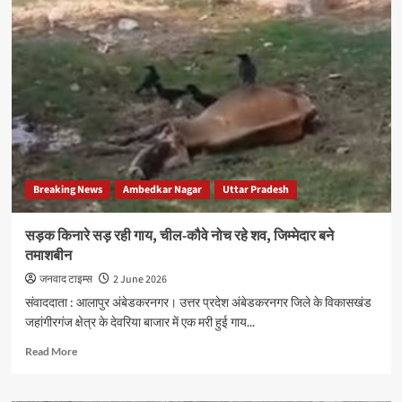
पर्यावरण
दिवस
पर
जहांगीरगंज
ब्लॉक
में
चला
पौधरोपण
अभियान,
अधिकारियों-
कर्मचारियों
Breaking News
Ambedkar Nagar
Uttar Pradesh
ने
लिया
हरियाली
सड़क किनारे सड़ रही गाय, चील-कौवे नोच रहे शव, जिम्मेदार बने
बढ़ाने
तमाशबीन
का
संकल्प
जनवाद टाइम्स
2 June 2026
संवाददाता : आलापुर अंबेडकरनगर। उत्तर प्रदेश अंबेडकरनगर जिले के विकासखंड
जहांगीरगंज क्षेत्र के देवरिया बाजार में एक मरी हुई गाय...
Read
Read More
more
about
सड़क