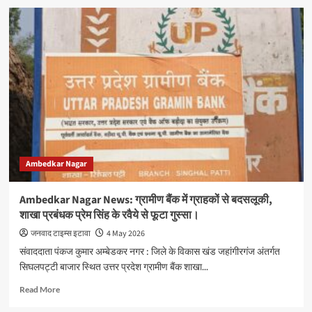
Ambedkar
Nagar
News:
आवारा
कुत्तों
के
झुंड
ने
बंदर
को
किया
लहूलुहान,
Ambedkar Nagar
ग्रामीणों,
पुलिस
और
Ambedkar Nagar News: ग्रामीण बैंक में ग्राहकों से बदसलूकी,
वन
शाखा प्रबंधक प्रेम सिंह के रवैये से फूटा गुस्सा।
विभाग
ने
जनवाद टाइम्स इटावा
4 May 2026
घंटों
संवाददाता पंकज कुमार अम्बेडकर नगर : जिले के विकास खंड जहांगीरगंज अंतर्गत
चलाया
सिघलपट्टी बाजार स्थित उत्तर प्रदेश ग्रामीण बैंक शाखा...
रेस्क्यू
अभियान
Read
Read More
more