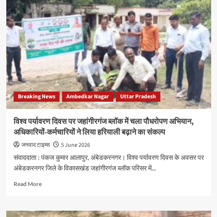
न्यूज:
आलापुर
विधायक
त्रिभुवन
दत्त
ने
पीडीए
वृक्षारोपण
अभियान
के
Breaking News
Ambedkar Nagar
Uttar Pradesh
तहत
किया
पौधरोपण
विश्व पर्यावरण दिवस पर जहांगीरगंज ब्लॉक में चला पौधरोपण अभियान,
अधिकारियों-कर्मचारियों ने लिया हरियाली बढ़ाने का संकल्प
जनवाद टाइम्स
5 June 2026
संवाददाता : पंकज कुमार आलापुर, अंबेडकरनगर। विश्व पर्यावरण दिवस के अवसर पर
अंबेडकरनगर जिले के विकासखंड जहांगीरगंज ब्लॉक परिसर में...
Read
Read More
more
about
विश्व