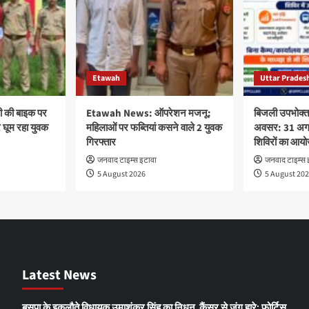
Etawah
Uttar Prades
 की बाइक पर
Etawah News: ऑपरेशन मजनू:
बिजली उपभोक्त
र घूम रहा युवक
महिलाओं पर फब्तियां कसने वाले 2 युवक
अवसर: 31 अगस्
गिरफ्तार
शिविरों का आय
जनवाद टाइम्स इटावा
जनवाद टाइम्स 
5 August 2026
5 August 20
Latest News
बसपा के इकलौते विधायक उमाशंकर सिंह का निधन, कैंसर से जंग हारे; फोर्टिस