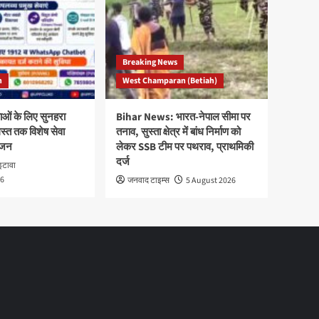
Breaking News
h
West Champaran (Betiah)
ाओं के लिए सुनहरा
Bihar News: भारत-नेपाल सीमा पर
त तक विशेष सेवा
तनाव, सुस्ता क्षेत्र में बांध निर्माण को
ोजन
लेकर SSB टीम पर पथराव, प्राथमिकी
दर्ज
इटावा
26
जनवाद टाइम्स
5 August 2026