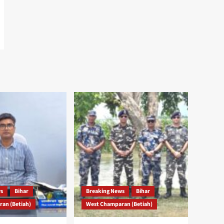
ws
Bihar
Breaking News
Bihar
an (Betiah)
West Champaran (Betiah)