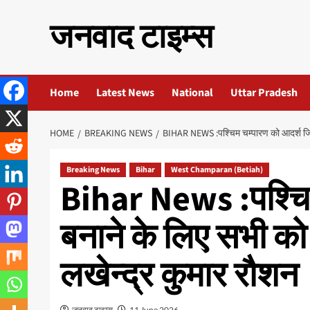
Skip
जनवाद टाइम्स
to
content
Home
Latest News
National
Uttar Pradesh
HOME
BREAKING NEWS
BIHAR NEWS :पश्चिम चम्पारण को आदर्श जिला
Breaking News
Bihar
West Champaran (Betiah)
Bihar News :पश्चिम
बनाने के लिए सभी को
लखेन्द्र कुमार रौशन
जनवाद टाइम्स
11 June 2026