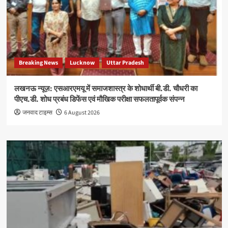
Breaking News
Lucknow
Uttar Pradesh
लखनऊ न्यूज़: एसआरएमयू में समाजशास्त्र के शोधार्थी बी.डी. चौधरी का
पीएच.डी. शोध प्रबंध डिफेंस एवं मौखिक परीक्षा सफलतापूर्वक संपन्न
जनवाद टाइम्स
6 August 2026