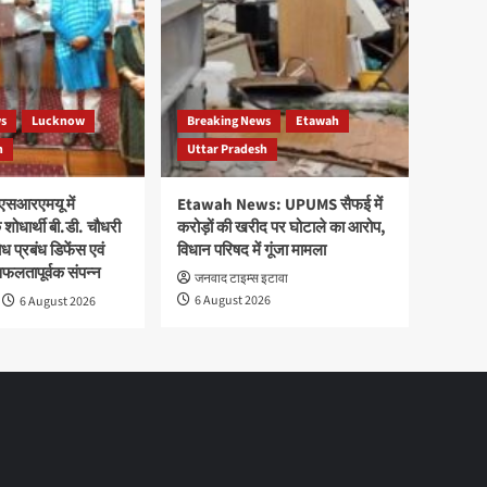
ws
Lucknow
Breaking News
Etawah
h
Uttar Pradesh
एसआरएमयू में
Etawah News: UPUMS सैफई में
शोधार्थी बी.डी. चौधरी
करोड़ों की खरीद पर घोटाले का आरोप,
 प्रबंध डिफेंस एवं
विधान परिषद में गूंजा मामला
सफलतापूर्वक संपन्न
जनवाद टाइम्स इटावा
6 August 2026
6 August 2026