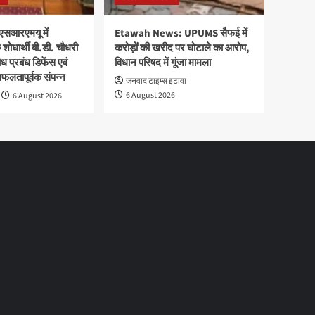
एसआरएमयू में
Etawah News: UPUMS सैफई में
शोधार्थी बी.डी. चौधरी
करोड़ों की खरीद पर घोटाले का आरोप,
 प्रबंध डिफेंस एवं
विधान परिषद में गूंजा मामला
सफलतापूर्वक संपन्न
जनवाद टाइम्स इटावा
6 August 2026
6 August 2026