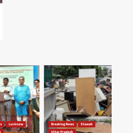
ws
Lucknow
Breaking News
Etawah
h
Uttar Pradesh