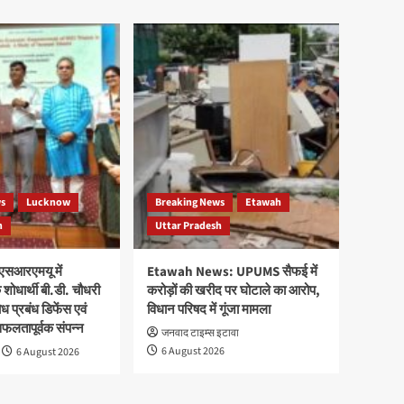
ws
Lucknow
Breaking News
Etawah
h
Uttar Pradesh
एसआरएमयू में
Etawah News: UPUMS सैफई में
शोधार्थी बी.डी. चौधरी
करोड़ों की खरीद पर घोटाले का आरोप,
 प्रबंध डिफेंस एवं
विधान परिषद में गूंजा मामला
सफलतापूर्वक संपन्न
जनवाद टाइम्स इटावा
6 August 2026
6 August 2026