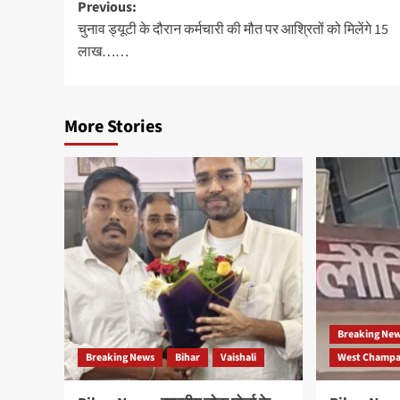
Post
Previous:
चुनाव ड्यूटी के दौरान कर्मचारी की मौत पर आश्रितों को मिलेंगे 15
navigation
लाख……
More Stories
Breaking Ne
Breaking News
Bihar
Vaishali
West Champar