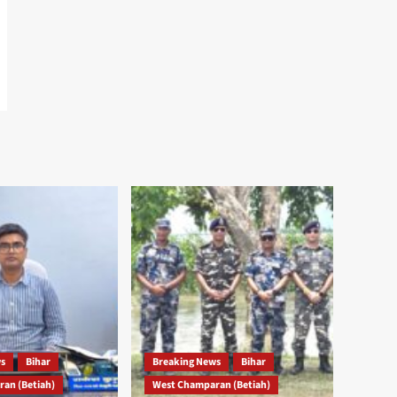
ws
Bihar
Breaking News
Bihar
an (Betiah)
West Champaran (Betiah)