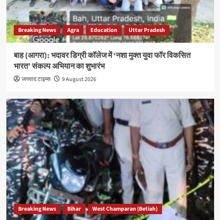
Breaking News
Agra
Education
Uttar Pradesh
बाह (आगरा): भदावर डिग्री कॉलेज में ‘नशा मुक्त युवा फॉर विकसित
भारत’ संकल्प अभियान का शुभारंभ
जनवाद टाइम्स
9 August 2026
Breaking News
Bihar
West Champaran (Betiah)