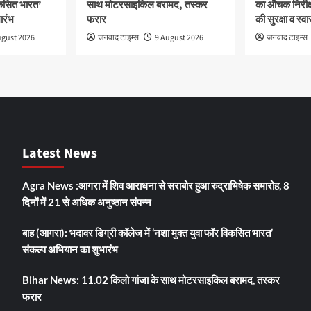
िकसित भारत’
साथ मोटरसाइकिल बरामद, तस्कर
का औचक निरीक्
ारंभ
फरार
की सुरक्षा व स्व
ugust 2026
जनवाद टाइम्स
9 August 2026
जनवाद टाइम्स
Latest News
Agra News :आगरा में शिव आराधना से सराबोर हुआ रुद्राभिषेक समारोह, 8
दिनों में 21 से अधिक अनुष्ठान संपन्न
बाह (आगरा): भदावर डिग्री कॉलेज में ‘नशा मुक्त युवा फॉर विकसित भारत’
संकल्प अभियान का शुभारंभ
Bihar News: 11.02 किलो गांजा के साथ मोटरसाइकिल बरामद, तस्कर
फरार