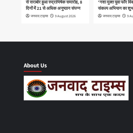
से सराबोर हुआ रुद्राभिषेक समारोह, 8
‘नशा मुक्त युवा फॉर व
दिनों में 21 से अधिक अनुष्ठान संपन्न
संकल्प अभियान का शुभ
जनवाद टाइम्स
9 August 2026
जनवाद टाइम्स
9 A
About Us