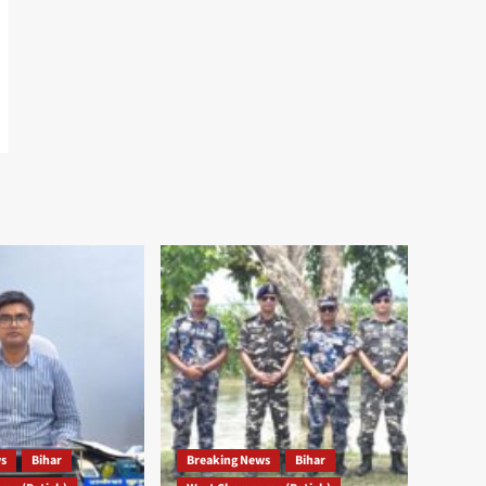
ws
Bihar
Breaking News
Bihar